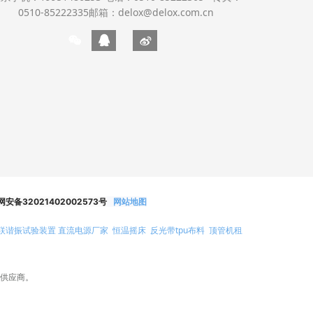
0510-85222335邮箱：delox@delox.com.cn
安备32021402002573号
网站地图
联谐振试验装置
直流电源厂家
恒温摇床
反光带tpu布料
顶管机租
件供应商。