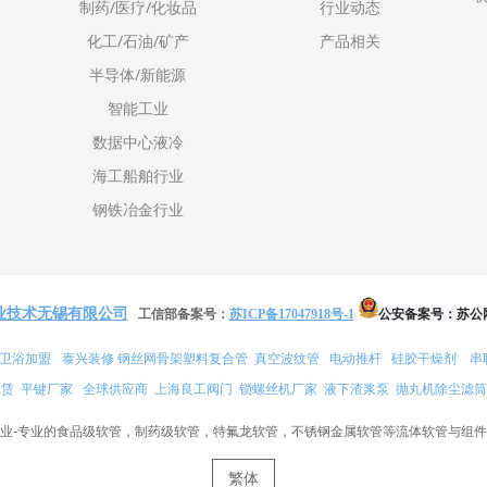
制药/医疗/化妆品
行业动态
化工/石油/矿产
产品相关
半导体/新能源
智能工业
数据中心液冷
海工船舶行业
钢铁冶金行业
业技术无锡有限公司
公安备案号：
苏公网
工信部备案号：
苏ICP备17047918号-1
卫浴加盟
泰兴装修
真空波纹管
电动推杆
硅胶干燥剂
串
钢丝网骨架塑料复合管
赁
平键厂家
全球供应商
上海良工阀门
锁螺丝机厂家
液下渣浆泵
抛丸机除尘滤筒
业-专业的食品级软管，制药级软管，特氟龙软管，不锈钢金属软管等流体软管与组
繁体