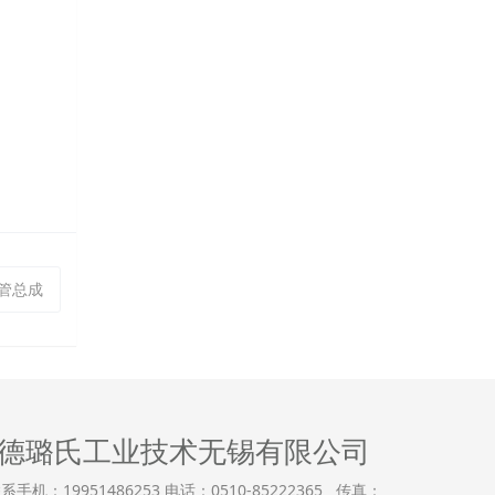
管总成
德璐氏工业技术无锡有限公司
系手机：19951486253 电话：0510-85222365 传真：