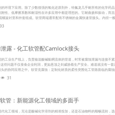
的环境下应用。除了少数很强的氧化还原剂外，特氟龙几乎耐所有的化学药品，并
粘附性、低摩擦系数和耐湿性在许多应用中都是理想的。它耐曲挠和振动，而且
管或螺旋衬里和外套组成。软管两端通常配有不锈钢的金属快速管接头。内径一般为
93
露 - 化工软管配Camlock接头
烈的工业生产线上，负责输送酸碱黏稠流体的管道，时常被腐蚀泄漏与连接不紧
——这些问题不仅蚕食企业利润，更如悬顶之剑威胁着生产安全。难道就没有一
快接接头的协同应用之中。软管克腐蚀：定制化材质的柔性突围化工管路面临的腐
31
送软管：新能源化工领域的多面手
现代化工领域，无论是酸碱化学溶剂的精准投加，还是石油物料的顺畅流转，选