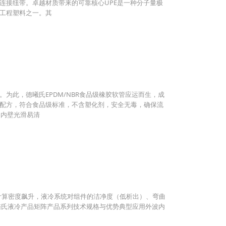
连接纽带。卓越材质带来的可靠核心UPE是一种分子量极
的工程塑料之一。其
为此，德曦氏EPDM/NBR食品级橡胶软管应运而生，成
配方，符合食品级标准，不含塑化剂，安全无毒，确保流
。内壁光滑易清
随着计算密度飙升，液冷系统对组件的洁净度（低析出）、弯曲
璐氏液冷产品矩阵产品系列技术规格与优势典型应用外波内