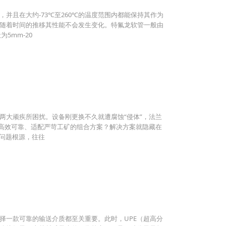
且在大约-73℃至260℃的温度范围内都能保持其作为
随着时间的推移其性能不会发生变化。特氟龙软管一般由
5mm-20
两大顽疾所困扰。设备刚更换不久就遭腐蚀“侵体”，法兰
套高效可靠、适配严苛工矿的组合方案？解决方案就隐藏在
蚀问题根源，往往
择一款可靠的输送介质都至关重要。此时，UPE（超高分