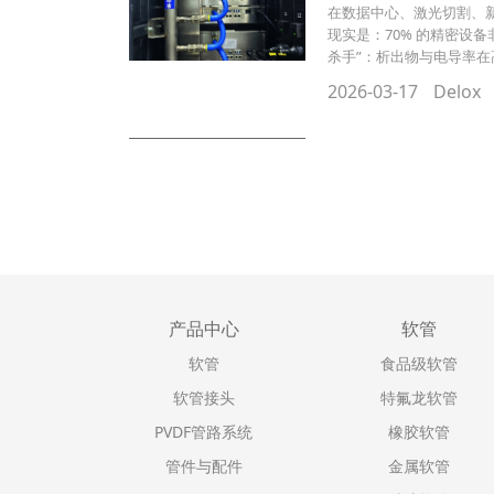
在数据中心、激光切割、
现实是：70% 的精密设
杀手”：析出物与电导率在
2026-03-17
Delox
产品中心
软管
软管
食品级软管
软管接头
特氟龙软管
PVDF管路系统
橡胶软管
管件与配件
金属软管