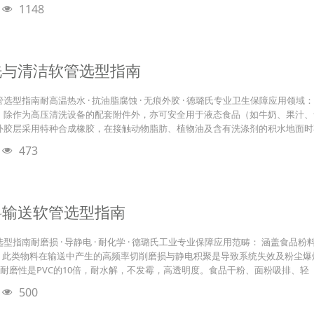
1148
洗与清洁软管选型指南
选型指南耐高温热水 · 抗油脂腐蚀 · 无痕外胶 · 德璐氏专业卫生保障应用领
。除作为高压清洗设备的配套附件外，亦可安全用于液态食品（如牛奶、果汁、
品外胶层采用特种合成橡胶，在接触动物脂肪、植物油及含有洗涤剂的积水地面时
473
料输送软管选型指南
型指南耐磨损 · 导静电 · 耐化学 · 德璐氏工业专业保障应用范畴： 涵盖食
）。此类物料在输送中产生的高频率切削磨损与静电积聚是导致系统失效及粉尘爆
U耐磨性是PVC的10倍，耐水解，不发霉，高透明度。食品干粉、面粉吸排、轻
500