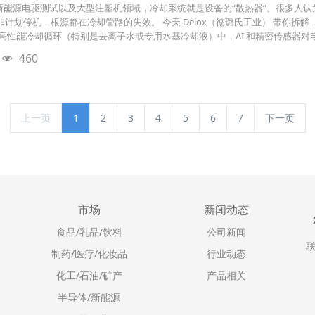
新能源电驱测试以及大型注塑机领域，冷却系统就是设备的“散热器”。很多人
备非计划停机，根源都在冷却管路的失效。 今天 Delox（德璐氏工业） 带你
高性能冷却循环（特别是去离子水或专用水基冷却液）中，AI 和精密传感器对
460
上一页
1
2
3
4
5
6
7
下一页
市场
新闻动态
食品/乳品/饮料
公司新闻
联
制药/医疗/化妆品
行业动态
化工/石油/矿产
产品相关
半导体/新能源