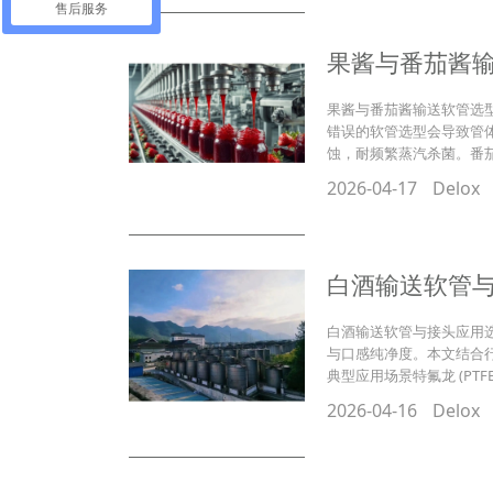
售后服务
果酱与番茄酱
果酱与番茄酱输送软管选型指
错误的软管选型会导致管体
蚀，耐频繁蒸汽杀菌。番茄
2026-04-17
Delox
白酒输送软管
白酒输送软管与接头应用选
与口感纯净度。本文结合
典型应用场景特氟龙 (P
2026-04-16
Delox