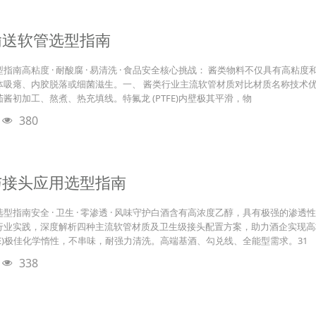
输送软管选型指南
南高粘度 · 耐酸腐 · 易清洗 · 食品安全核心挑战： 酱类物料不仅具有高粘度和
吸瘪、内胶脱落或细菌滋生。一、 酱类行业主流软管材质对比材质名称技术优
酱初加工、熬煮、热充填线。特氟龙 (PTFE)内壁极其平滑，物
380
与接头应用选型指南
型指南安全 · 卫生 · 零渗透 · 风味守护白酒含有高浓度乙醇，具有极强的
行业实践，深度解析四种主流软管材质及卫生级接头配置方案，助力酒企实现高
TFE)极佳化学惰性，不串味，耐强力清洗。高端基酒、勾兑线、全能型需求。31
338