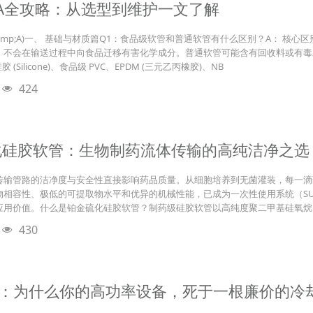
A全攻略：从选型到维护一文了解
&amp;A)一、 基础与材质篇Q1：食品级软管和普通软管有什么区别？A： 
，不会在输送过程中向食品迁移有害化学成分。普通软管可能含有回收料或有毒
Silicone)、食品级 PVC、EPDM (三元乙丙橡胶)、NB
424
化硅胶软管：生物制药流体传输的高纯洁净之选
传输管路的洁净度与安全性直接影响药品质量。从细胞培养到无菌灌装，每一滴
物相容性、极低的可提取物水平和优异的机械性能，已成为一次性使用系统（SU
应用价值。什么是铂金硫化硅胶软管？制药级硅胶软管以高纯度聚二甲基硅氧烷（
430
”：为什么你的高功率设备，死于一根廉价的冷