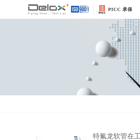
PICC 承保
特氟龙软管在