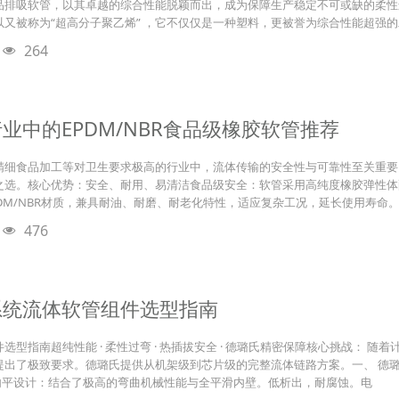
品排吸软管，以其卓越的综合性能脱颖而出，成为保障生产稳定不可或缺的柔性
又被称为“超高分子聚乙烯” ，它不仅仅是一种塑料，更被誉为综合性能超强
264
业中的EPDM/NBR食品级橡胶软管推荐
细食品加工等对卫生要求极高的行业中，流体传输的安全性与可靠性至关重要。
之选。核心优势：安全、耐用、易清洁食品级安全：软管采用高纯度橡胶弹性体
DM/NBR材质，兼具耐油、耐磨、耐老化特性，适应复杂工况，延长使用寿命
476
系统流体软管组件选型指南
选型指南超纯性能 · 柔性过弯 · 热插拔安全 · 德璐氏精密保障核心挑战： 
提出了极致要求。德璐氏提供从机架级到芯片级的完整流体链路方案。一、 德
特外波内平设计：结合了极高的弯曲机械性能与全平滑内壁。低析出，耐腐蚀。电