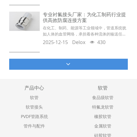
在严苛的环境中安全输送各类关键介质，直接关
系到产品的性能、生产的效率和系统的安全。以
专业衬氟接头厂家：为化工制药行业提
下是其在三大核心领域的**关键应用与价值解
供高效防腐连接方案
析：光伏制造：保障“高纯”与“抗蚀”的生命线光
在化工、制药、能源等工业领域中，管道系统犹
伏，尤其是高纯度晶硅制造，本质上是高要求的
如人体的血管网络，承担着各种流体的输送任
精细化工过
务。而衬氟接头则是这些“血管”中最为关键的连
2025-12-15
Delox
430
接枢纽，它们确保了腐蚀性介质的安全传输。当
强腐蚀性流体流经管道时，普通接头可能在数月
内就会出现腐蚀穿孔，而衬氟接头却能保持十年
如一日的稳定性能。那么，这种神奇的工业组件
究竟蕴含着怎样的技术奥秘？结构设计：金属与
氟塑料的完美结合衬氟接头的核心设计理念是“金
属强度与氟塑料耐腐蚀
产品中心
软管
软管
食品级软管
软管接头
特氟龙软管
PVDF管路系统
橡胶软管
管件与配件
金属软管
硅胶软管