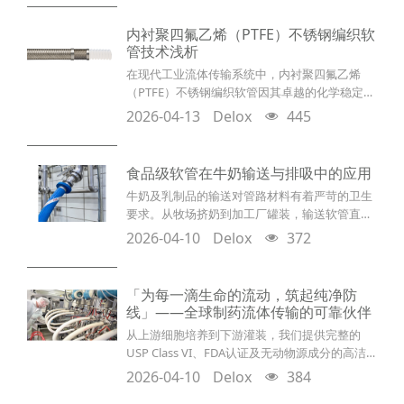
内衬聚四氟乙烯（PTFE）不锈钢编织软
管技术浅析
在现代工业流体传输系统中，内衬聚四氟乙烯
（PTFE）不锈钢编织软管因其卓越的化学稳定
性、极宽的耐温范围以及优异的抗压性能，被广
2026-04-13
Delox
445
泛应用于化工、医药、半导体及航空航天等高要
求领域。本文将从结构特性、材料优势、核心技
术参数及选型建议四个维度进行深度解析。核心
食品级软管在牛奶输送与排吸中的应用
结构与材料特性该软管总成通常由内而外分为三
牛奶及乳制品的输送对管路材料有着严苛的卫生
层核心结构，各层协同工作以应对极端工况：内
要求。从牧场挤奶到加工厂罐装，输送软管直接
衬层（Inner Liner）： 采用高纯度聚四氟乙烯
接触食品，其材质安全性、耐清洗能力和抗老化
（PTFE
2026-04-10
Delox
372
性能直接影响乳品质量。本文将详细介绍食品级
软管在牛奶排吸与输送场景中的选型要点与技术
优势。食品级软管的核心材质牛奶输送软管通常
「为每一滴生命的流动，筑起纯净防
采用食品级PVC、聚氨酯（PU）或EPDM橡胶为
线」——全球制药流体传输的可靠伙伴
内层材料，外层以钢丝螺旋或编织纤维增强。高
从上游细胞培养到下游灌装，我们提供完整的
品质食品级软管的内壁平滑致密，不吸附牛奶中
USP Class VI、FDA认证及无动物源成分的高洁
的脂肪和蛋白质，
净制药级软管与一次性组件解决方案。生物制药
2026-04-10
Delox
384
的黄金十年：机遇与挑战随着全球生物制药管线