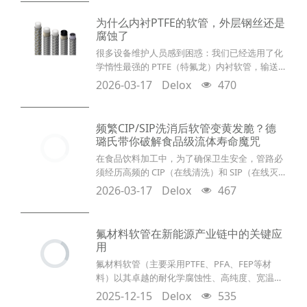
多元化、个性化药物与细胞基因疗法的迅猛发
展，一次性使用系统（SUS）在全球生物制造产
为什么内衬PTFE的软管，外层钢丝还是
能中的渗透率已突破45%。在Pharma 4.0时代，
腐蚀了
智能化、连续化与无污染生产成为企业核心追
很多设备维护人员感到困惑：我们已经选用了化
求。然而，随之而来的是监管法规与E&amp
学惰性最强的 PTFE（特氟龙）内衬软管，输送
的也是常规酸碱，为什么使用不到一年，外层的
2026-03-17
Delox
470
压力钢丝编织层就出现了锈蚀、断裂甚至“鼓
包”？难道买到了假货？Delox（德璐氏工业） 告
诉你：这可能不是质量问题，而是你忽视了高分
频繁CIP/SIP洗消后软管变黄发脆？德
子材料的物理特性——“渗透”。致命的误区：
璐氏带你破解食品级流体寿命魔咒
PTFE 并不是“密不透风”的墙在微观世界里，高分
在食品饮料加工中，为了确保卫生安全，管路必
子材料并非完全致密。PTFE 是由四氟乙烯单体
须经历高频的 CIP（在线清洗）和 SIP（在线灭
菌）。然而，很多软管在几个月内就会出现变
2026-03-17
Delox
467
黄、发脆甚至脱落，导致食品安全隐患。
Delox（德璐氏工业） 深度解析如何选择真正耐
受洗消循环的高性能卫生软管。什么是 CIP 与
氟材料软管在新能源产业链中的关键应
SIP？为什么它们是软管的“杀手”？CIP（Clean-
用
In-Place）在线清洗： 通常使用 1%-2% 的酸碱溶
氟材料软管（主要采用PTFE、PFA、FEP等材
液（如氢氧化钠、硝酸
料）以其卓越的耐化学腐蚀性、高纯度、宽温域
稳定性和低渗透性，已成为新能源产业升级中不
2025-12-15
Delox
535
可或缺的关键部件。它如同产业的“高端血管”，