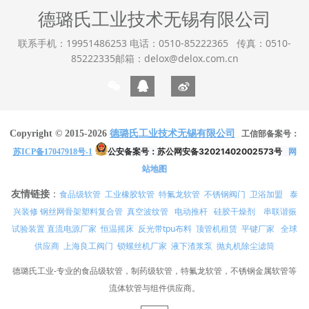
德璐氏工业技术无锡有限公司
联系手机：19951486253 电话：0510-85222365 传真：0510-
85222335邮箱：delox@delox.com.cn
Copyright © 2015-2026
德璐氏工业技术无锡有限公司
工信部备案号：
公安备案号：
苏公网安备32021402002573号
网
苏ICP备17047918号-1
站地图
友情链接
：
食品级软管
工业橡胶软管
特氟龙软管
不锈钢阀门
卫浴加盟
泰
兴装修
真空波纹管
电动推杆
硅胶干燥剂
串联谐振
钢丝网骨架塑料复合管
试验装置
直流电源厂家
恒温摇床
反光带tpu布料
顶管机租赁
平键厂家
全球
供应商
上海良工阀门
锁螺丝机厂家
液下渣浆泵
抛丸机除尘滤筒
德璐氏工业-专业的食品级软管，制药级软管，特氟龙软管，不锈钢金属软管等
流体软管与组件供应商。