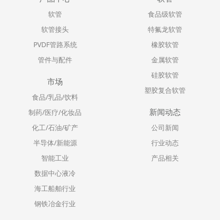
软管
食品级软管
软管接头
特氟龙软管
PVDF管路系统
橡胶软管
管件与配件
金属软管
硅胶软管
市场
塑胶复合软管
食品/乳品/饮料
新闻动态
制药/医疗/化妆品
化工/石油/矿产
公司新闻
半导体/新能源
行业动态
智能工业
产品相关
数据中心液冷
海工船舶行业
钢铁冶金行业