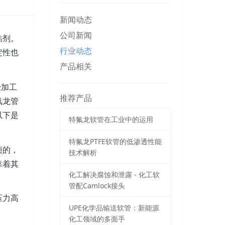
新闻动态
公司新闻
粘剂。
行业动态
定性也
产品相关
经加工
推荐产品
氟龙管
以下是
特氟龙软管在工业中的运用
特氟龙PTFE软管的低渗透性能
烦的，
技术解析
靠着其
化工解决腐蚀和泄露 - 化工软
管配Camlock接头
压力高
UPE化学品输送软管：新能源
化工领域的多面手