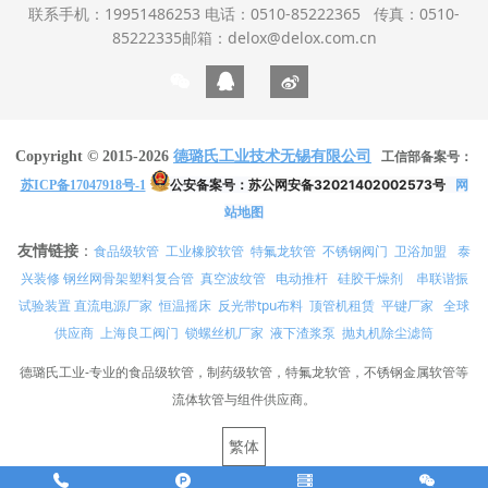
联系手机：19951486253 电话：0510-85222365 传真：0510-
85222335邮箱：delox@delox.com.cn
Copyright © 2015-2026
德璐氏工业技术无锡有限公司
工信部备案号：
公安备案号：
苏公网安备32021402002573号
网
苏ICP备17047918号-1
站地图
友情链接
：
食品级软管
工业橡胶软管
特氟龙软管
不锈钢阀门
卫浴加盟
泰
兴装修
真空波纹管
电动推杆
硅胶干燥剂
串联谐振
钢丝网骨架塑料复合管
试验装置
直流电源厂家
恒温摇床
反光带tpu布料
顶管机租赁
平键厂家
全球
供应商
上海良工阀门
锁螺丝机厂家
液下渣浆泵
抛丸机除尘滤筒
德璐氏工业-专业的食品级软管，制药级软管，特氟龙软管，不锈钢金属软管等
流体软管与组件供应商。
繁体