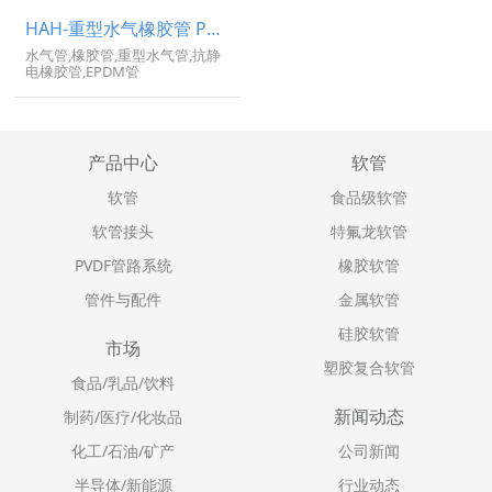
HAH-重型水气橡胶管 PN30
水气管,橡胶管,重型水气管,抗静
电橡胶管,EPDM管
产品中心
软管
软管
食品级软管
软管接头
特氟龙软管
PVDF管路系统
橡胶软管
管件与配件
金属软管
硅胶软管
市场
塑胶复合软管
食品/乳品/饮料
新闻动态
制药/医疗/化妆品
化工/石油/矿产
公司新闻
半导体/新能源
行业动态