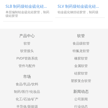
SLB 制药级铂金硫化硅胶管（Silicone Braided）
SLV 制药级铂金硫化硅胶管（Silicone Vacuum）
单层编制铂金硫化硅胶管，制药
铂金硫化钢丝硅胶管，制药级
级硅胶管
产品中心
软管
软管
食品级软管
软管接头
特氟龙软管
PVDF管路系统
橡胶软管
管件与配件
金属软管
硅胶软管
市场
塑胶复合软管
食品/乳品/饮料
新闻动态
制药/医疗/化妆品
化工/石油/矿产
公司新闻
半导体/新能源
行业动态