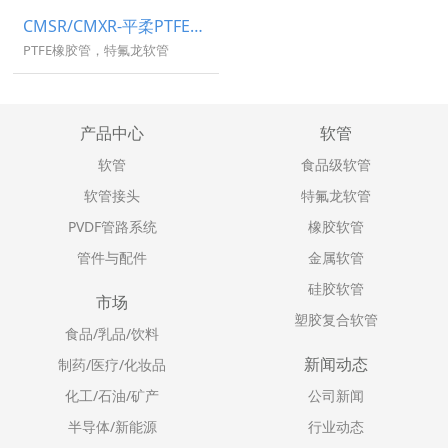
CMSR/CMXR-平柔PTFE钢编橡胶管
PTFE橡胶管，特氟龙软管
产品中心
软管
软管
食品级软管
软管接头
特氟龙软管
PVDF管路系统
橡胶软管
管件与配件
金属软管
硅胶软管
市场
塑胶复合软管
食品/乳品/饮料
新闻动态
制药/医疗/化妆品
化工/石油/矿产
公司新闻
半导体/新能源
行业动态