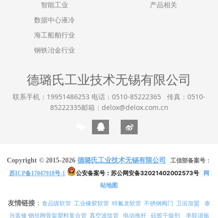
智能工业
产品相关
数据中心液冷
海工船舶行业
钢铁冶金行业
德璐氏工业技术无锡有限公司
联系手机：19951486253 电话：0510-85222365 传真：0510-
85222335邮箱：delox@delox.com.cn
Copyright © 2015-2026
德璐氏工业技术无锡有限公司
工信部备案号：
公安备案号：
苏公网安备32021402002573号
网
苏ICP备17047918号-1
站地图
友情链接
：
食品级软管
工业橡胶软管
特氟龙软管
不锈钢阀门
卫浴加盟
泰
兴装修
真空波纹管
电动推杆
硅胶干燥剂
串联谐振
钢丝网骨架塑料复合管