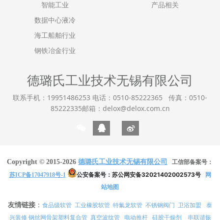
智能工业
产品相关
数据中心液冷
海工船舶行业
钢铁冶金行业
德璐氏工业技术无锡有限公司
联系手机：19951486253 电话：0510-85222365 传真：0510-
85222335邮箱：delox@delox.com.cn
Copyright © 2015-2026
德璐氏工业技术无锡有限公司
工信部备案号：
公安备案号：
苏公网安备32021402002573号
网
苏ICP备17047918号-1
站地图
友情链接
：
食品级软管
工业橡胶软管
特氟龙软管
不锈钢阀门
卫浴加盟
泰
兴装修
真空波纹管
电动推杆
硅胶干燥剂
串联谐振
钢丝网骨架塑料复合管