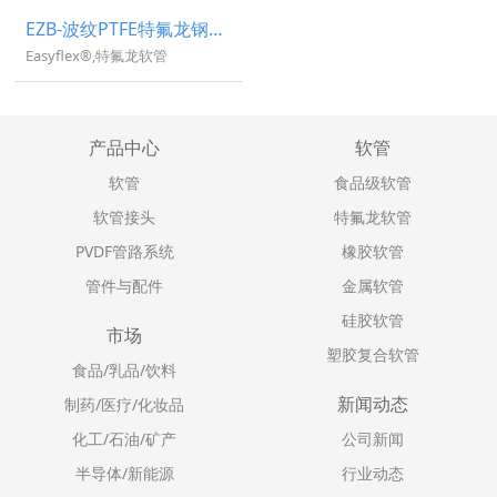
EZB-波纹PTFE特氟龙钢丝编织软管
Easyflex®,特氟龙软管
产品中心
软管
软管
食品级软管
软管接头
特氟龙软管
PVDF管路系统
橡胶软管
管件与配件
金属软管
硅胶软管
市场
塑胶复合软管
食品/乳品/饮料
新闻动态
制药/医疗/化妆品
化工/石油/矿产
公司新闻
半导体/新能源
行业动态