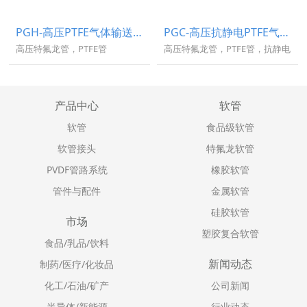
PGH-高压PTFE气体输送管
PGC-高压抗静电PTFE气体输送管
高压特氟龙管，PTFE管
高压特氟龙管，PTFE管，抗静电
产品中心
软管
软管
食品级软管
软管接头
特氟龙软管
PVDF管路系统
橡胶软管
管件与配件
金属软管
硅胶软管
市场
塑胶复合软管
食品/乳品/饮料
新闻动态
制药/医疗/化妆品
化工/石油/矿产
公司新闻
半导体/新能源
行业动态