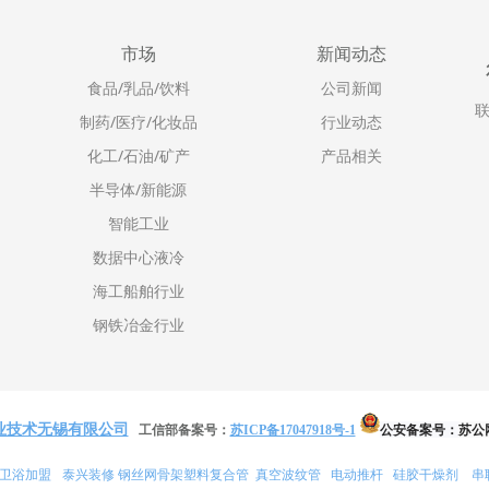
市场
新闻动态
食品/乳品/饮料
公司新闻
联
制药/医疗/化妆品
行业动态
化工/石油/矿产
产品相关
半导体/新能源
智能工业
数据中心液冷
海工船舶行业
钢铁冶金行业
业技术无锡有限公司
公安备案号：
苏公网
工信部备案号：
苏ICP备17047918号-1
卫浴加盟
泰兴装修
真空波纹管
电动推杆
硅胶干燥剂
串
钢丝网骨架塑料复合管