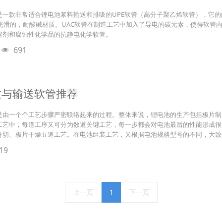
N16是一款非常适合锂电池浆料输送和排吸的UPE软管（高分子聚乙烯软管），它
一款光滑的，耐酸碱材质。UAC软管在制造工艺中加入了导电的碳元素，使得软管
溶剂和腐蚀性化学品的抗静电化学软管。
691
质与输送软管推荐
是由一个个工艺步骤严密联络起来的过程。整体来说，锂电池的生产包括极片制
工艺中，每道工序又可分为数道关键工艺，每一步都会对电池最后的性能形成很
分切、极片干燥五道工艺。在电池组装工艺，又根据电池规格型号的不同，大致
19
上一页
1
下一页