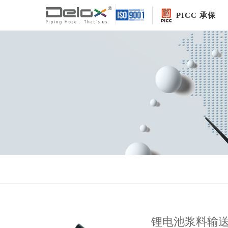
PICC 承保
锂电池浆料输