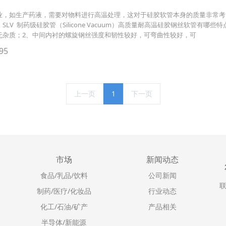
业，如生产药液，需要对物料进行高温处理，这对于硅胶软管本身的质量非常考
LV 制药级硅胶管（Silicone Vacuum）高质量耐高温硅胶钢丝软管有
无杂质；2、中间内衬的螺旋钢丝强度和韧性较好，可弯曲性较好，可
95
上一页
1
下一页
市场
新闻动态
食品/乳品/饮料
公司新闻
联
制药/医疗/化妆品
行业动态
化工/石油/矿产
产品相关
半导体/新能源