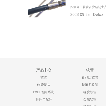
四氟高压软管在胶粘剂生
2023-09-25
Delox
产品中心
软管
软管
食品级软管
软管接头
特氟龙软管
PVDF管路系统
橡胶软管
管件与配件
金属软管