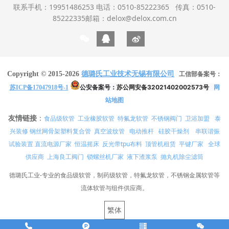
联系手机：19951486253 电话：0510-85222365 传真：0510-
85222335邮箱：delox@delox.com.cn
Copyright © 2015-2026
德璐氏工业技术无锡有限公司
工信部备案号：
公安备案号：
苏公网安备32021402002573号
网
苏ICP备17047918号-1
站地图
友情链接
：
食品级软管
工业橡胶软管
特氟龙软管
不锈钢阀门
卫浴加盟
泰
兴装修
真空波纹管
电动推杆
硅胶干燥剂
串联谐振
钢丝网骨架塑料复合管
试验装置
直流电源厂家
恒温摇床
反光带tpu布料
顶管机租赁
平键厂家
全球
供应商
上海良工阀门
锁螺丝机厂家
液下渣浆泵
抛丸机除尘滤筒
德璐氏工业-专业的食品级软管，制药级软管，特氟龙软管，不锈钢金属软管等
流体软管与组件供应商。
繁体