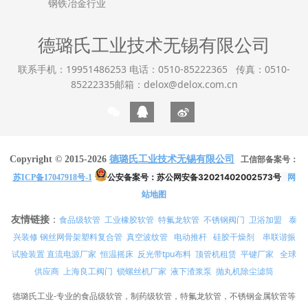
钢铁冶金行业
德璐氏工业技术无锡有限公司
联系手机：19951486253 电话：0510-85222365 传真：0510-
85222335邮箱：delox@delox.com.cn
Copyright © 2015-2026
德璐氏工业技术无锡有限公司
工信部备案号：
公安备案号：
苏公网安备32021402002573号
网
苏ICP备17047918号-1
站地图
友情链接
：
食品级软管
工业橡胶软管
特氟龙软管
不锈钢阀门
卫浴加盟
泰
兴装修
真空波纹管
电动推杆
硅胶干燥剂
串联谐振
钢丝网骨架塑料复合管
试验装置
直流电源厂家
恒温摇床
反光带tpu布料
顶管机租赁
平键厂家
全球
供应商
上海良工阀门
锁螺丝机厂家
液下渣浆泵
抛丸机除尘滤筒
德璐氏工业-专业的食品级软管，制药级软管，特氟龙软管，不锈钢金属软管等