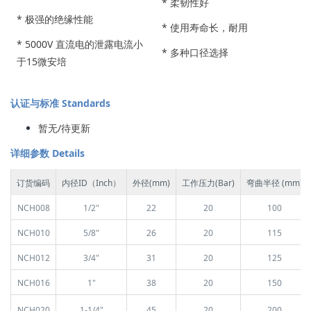
*
柔韧性好
*
极强的绝缘性能
*
使用寿命长，耐用
*
5000V 直流电的泄露电流小
*
多种口径选择
于15微安培
认证与标准 Standards
暂无/待更新
详细参数 Details
订货编码
内径ID（Inch）
外径(mm)
工作压力(Bar)
弯曲半径 (mm)
NCH008
1/2"
22
20
100
NCH010
5/8"
26
20
115
NCH012
3/4"
31
20
125
NCH016
1"
38
20
150
NCH020
1-1/4"
45
20
200