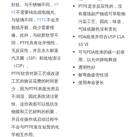
好处。与不锈钢不同，
PT
PTFE是非反应性的，没
FE
不需要钝化或电抛光。
有腐蚀副产物或可萃取物
与玻璃不同，
PTFE
不会开
污染工艺。因此，味道，
裂或开裂，很少需要维
气味或颜色没有变化
修。此外，与硅胶软管不
FDA批准并符合USP CLA
同，PTFE具有化学惰性，
SS VI
无反应性，并且永久耐蒸
可与FDA批准的碳一起使
汽灭菌（SIP）和就地清洁
用，以允许静电释放
（CIP）。
透明性好
PTFE软管对新工艺或改进
耐弯曲疲劳性强
工艺的验证花费的时间更
使用寿命更长
少，因为PTFE表面光滑且
不润湿，因此系统清洁更
快。这些表面可以抵抗生
物膜和工艺材料的积聚，
并且在操作或启动过程中
不会与PTFE发生短暂的化
学相互作用。