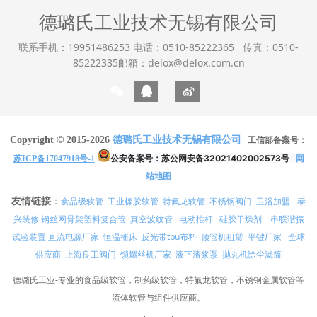
德璐氏工业技术无锡有限公司
联系手机：19951486253 电话：0510-85222365 传真：0510-
85222335邮箱：delox@delox.com.cn
Copyright © 2015-2026
德璐氏工业技术无锡有限公司
工信部备案号：
公安备案号：
苏公网安备32021402002573号
网
苏ICP备17047918号-1
站地图
友情链接
：
食品级软管
工业橡胶软管
特氟龙软管
不锈钢阀门
卫浴加盟
泰
兴装修
真空波纹管
电动推杆
硅胶干燥剂
串联谐振
钢丝网骨架塑料复合管
试验装置
直流电源厂家
恒温摇床
反光带tpu布料
顶管机租赁
平键厂家
全球
供应商
上海良工阀门
锁螺丝机厂家
液下渣浆泵
抛丸机除尘滤筒
德璐氏工业-专业的食品级软管，制药级软管，特氟龙软管，不锈钢金属软管等
流体软管与组件供应商。