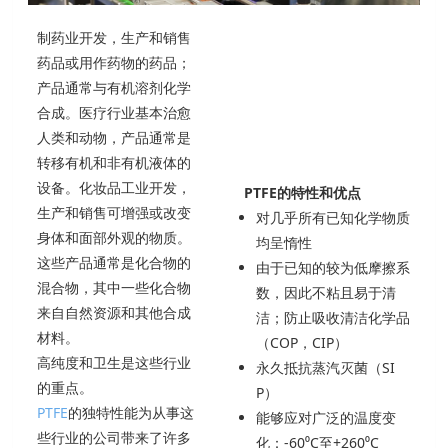
制药业开发，生产和销售
药品或用作药物的药品；
产品通常与有机溶剂化学
合成。医疗行业基本治愈
人类和动物，产品通常是
转移有机和非有机液体的
设备。化妆品工业开发，
PTFE的特性和优点
生产和销售可增强或改变
对几乎所有已知化学物质
身体和面部外观的物质。
均呈惰性
这些产品通常是化合物的
由于已知的较为低摩擦系
混合物，其中一些化合物
数，因此不粘且易于清
来自自然资源和其他合成
洁；防止吸收清洁化学品
材料。
（COP，CIP）
高纯度和卫生是这些行业
永久抵抗蒸汽灭菌（SI
的重点。
P）
PTFE
的独特性能为从事这
能够应对广泛的温度变
些行业的公司带来了许多
化：-60⁰C至+260⁰C