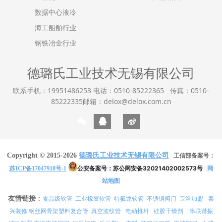
数据中心液冷
海工船舶行业
钢铁冶金行业
德璐氏工业技术无锡有限公司
联系手机：19951486253 电话：0510-85222365 传真：0510-
85222335邮箱：delox@delox.com.cn
Copyright © 2015-2026
德璐氏工业技术无锡有限公司
工信部备案号：
公安备案号：
苏公网安备32021402002573号
网
苏ICP备17047918号-1
站地图
友情链接
：
食品级软管
工业橡胶软管
特氟龙软管
不锈钢阀门
卫浴加盟
泰
兴装修
真空波纹管
电动推杆
硅胶干燥剂
串联谐振
钢丝网骨架塑料复合管