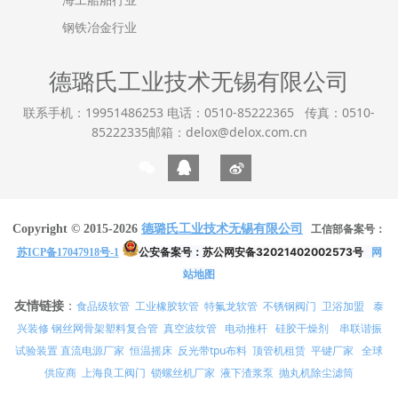
钢铁冶金行业
德璐氏工业技术无锡有限公司
联系手机：19951486253 电话：0510-85222365 传真：0510-
85222335邮箱：delox@delox.com.cn
Copyright © 2015-2026
德璐氏工业技术无锡有限公司
工信部备案号：
公安备案号：
苏公网安备32021402002573号
网
苏ICP备17047918号-1
站地图
友情链接
：
食品级软管
工业橡胶软管
特氟龙软管
不锈钢阀门
卫浴加盟
泰
兴装修
真空波纹管
电动推杆
硅胶干燥剂
串联谐振
钢丝网骨架塑料复合管
试验装置
直流电源厂家
恒温摇床
反光带tpu布料
顶管机租赁
平键厂家
全球
供应商
上海良工阀门
锁螺丝机厂家
液下渣浆泵
抛丸机除尘滤筒