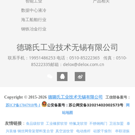
智能工业
产品相关
数据中心液冷
海工船舶行业
钢铁冶金行业
德璐氏工业技术无锡有限公司
联系手机：19951486253 电话：0510-85222365 传真：0510-
85222335邮箱：delox@delox.com.cn
Copyright © 2015-2026
德璐氏工业技术无锡有限公司
工信部备案号：
公安备案号：
苏公网安备32021402002573号
网
苏ICP备17047918号-1
站地图
友情链接
：
食品级软管
工业橡胶软管
特氟龙软管
不锈钢阀门
卫浴加盟
泰
兴装修
真空波纹管
电动推杆
硅胶干燥剂
串联谐振
钢丝网骨架塑料复合管