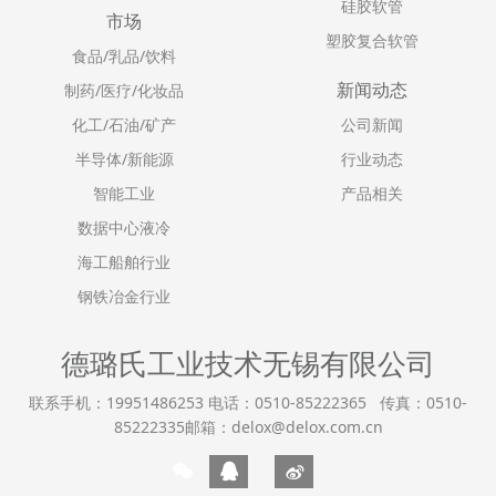
硅胶软管
市场
塑胶复合软管
食品/乳品/饮料
新闻动态
制药/医疗/化妆品
化工/石油/矿产
公司新闻
半导体/新能源
行业动态
智能工业
产品相关
数据中心液冷
海工船舶行业
钢铁冶金行业
德璐氏工业技术无锡有限公司
联系手机：19951486253 电话：0510-85222365 传真：0510-
85222335邮箱：delox@delox.com.cn