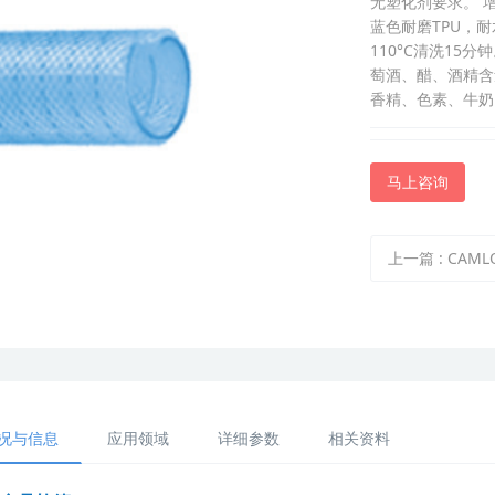
无塑化剂要求。 
蓝色耐磨TPU，耐水
110°C清洗1
萄酒、醋、酒精含
香精、色素、牛奶
马上咨询
上一篇
:
CAMLOCK双把
况与信息
应用领域
详细参数
相关资料