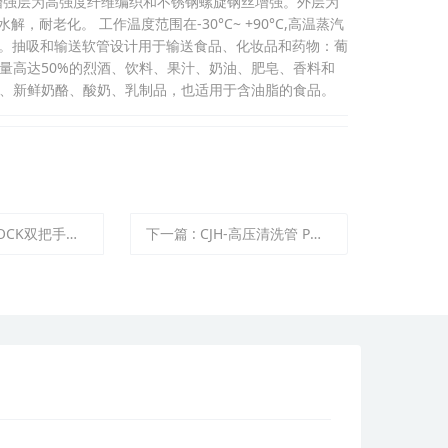
增强层为高强度纤维编织和不锈钢螺旋钢丝增强。外层为
解，耐老化。 工作温度范围在-30°C~ +90°C,高温蒸汽
5分钟。抽吸和输送软管设计用于输送食品、化妆品和药物：葡
量高达50%的烈酒、饮料、果汁、奶油、肥皂、香料和
、新鲜奶酪、酸奶、乳制品，也适用于含油脂的食品。
手凸轮紧锁快速接头（简称CM）
下一篇
:
CJH-高压清洗管 PN100